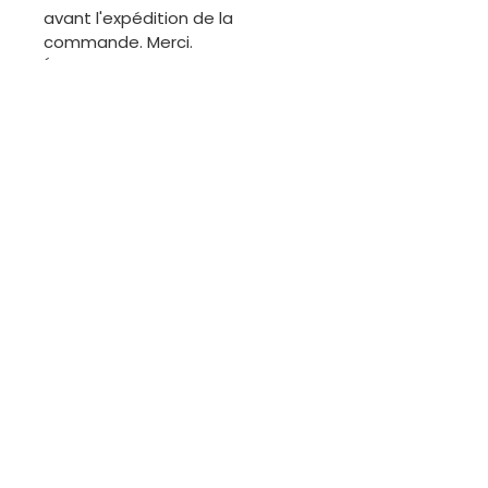
avant l'expédition de la
commande. Merci.
ÉCHANGES
Les articles de cette boutique
étant généralement uniques, il
ne sera pas facile de procéder
à des échanges. Cependant,
nous sommes disponibles pour
discuter.
Contactez-moi
Courriel :
kutungas@gmail.com
Tél :
+351 967 910 749
(appel vers le réseau mobile national)
Lisbonne - Portugal