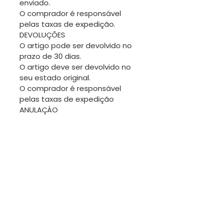
enviado.
O comprador é responsável
pelas taxas de expedição.
DEVOLUÇÕES
O artigo pode ser devolvido no
prazo de 30 dias.
O artigo deve ser devolvido no
seu estado original.
O comprador é responsável
pelas taxas de expedição
ANULAÇÀO
Pede-se a atenção do
comprador para pedir uma
anulação antes de a
encomenda ser expedida.
TROCAS
Sendo os artigos desta loja
geralmente únicos, não será
fácil fazer trocas. No entanto
estamos disponíveis para
conversar