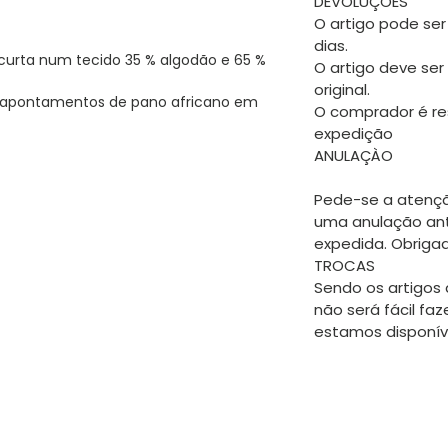
DEVOLUÇÕES
O artigo pode ser
dias.
rta num tecido 35 % algodão e 65 %
O artigo deve ser
original.
m apontamentos de pano africano em
O comprador é re
expedição
ANULAÇÀO
Pede-se a atençã
uma anulação an
expedida. Obriga
TROCAS
Sendo os artigos 
não será fácil faz
estamos disponíve