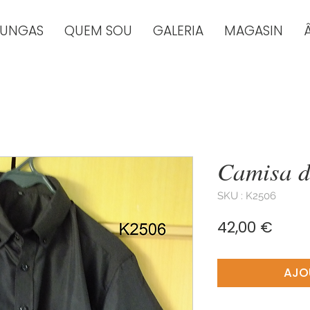
TUNGAS
QUEM SOU
GALERIA
MAGASIN
Camisa 
SKU : K2506
Prix
42,00 €
AJO