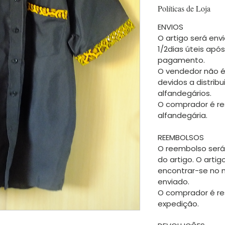
Políticas de Loja
ENVIOS
O artigo será envi
1/2dias úteis apó
pagamento.
O vendedor não é
devidos a distrib
alfandegários.
O comprador é re
alfandegária.
REEMBOLSOS
O reembolso será
do artigo. O arti
encontrar-se no
enviado.
O comprador é re
expedição.