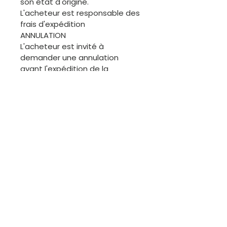
son état d'origine.
L'acheteur est responsable des
frais d'expédition
ANNULATION
L'acheteur est invité à
demander une annulation
avant l'expédition de la
commande. Merci.
ÉCHANGES
Les articles de cette boutique
étant généralement uniques, il
ne sera pas facile de procéder
à des échanges. Cependant,
nous sommes disponibles pour
discuter.
Contactez-moi
Courriel :
kutungas@gmail.com