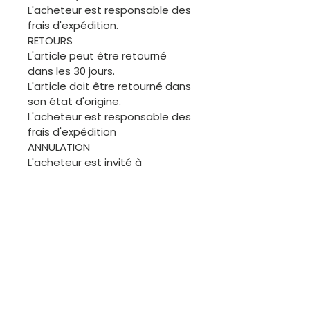
L'acheteur est responsable des
frais d'expédition.
RETOURS
L'article peut être retourné
dans les 30 jours.
L'article doit être retourné dans
son état d'origine.
L'acheteur est responsable des
frais d'expédition
ANNULATION
L'acheteur est invité à
demander une annulation
avant l'expédition de la
commande. Merci.
ÉCHANGES
Les articles de cette boutique
étant généralement uniques, il
ne sera pas facile de procéder
à des échanges. Cependant,
nous sommes disponibles pour