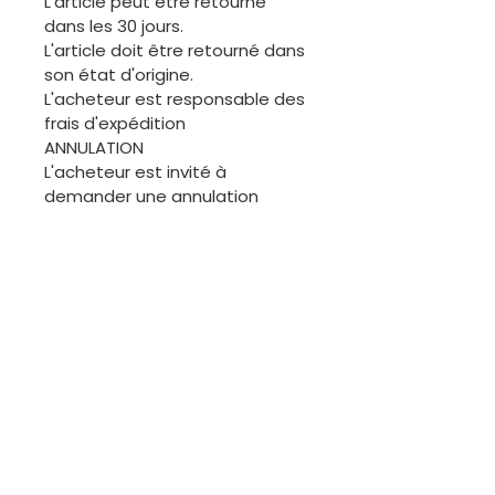
L'article peut être retourné
dans les 30 jours.
L'article doit être retourné dans
son état d'origine.
L'acheteur est responsable des
frais d'expédition
ANNULATION
L'acheteur est invité à
demander une annulation
avant l'expédition de la
commande. Merci.
ÉCHANGES
Les articles de cette boutique
étant généralement uniques, il
ne sera pas facile de procéder
à des échanges. Cependant,
nous sommes disponibles pour
discuter.